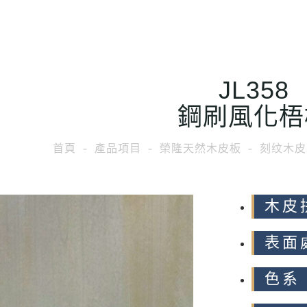
JL358
鋼刷風化梧
首頁
產品項目
榮隆天然木皮板
刻纹木皮
木皮
表面
色系