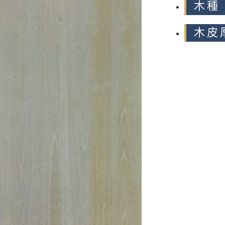
木種
木皮厚