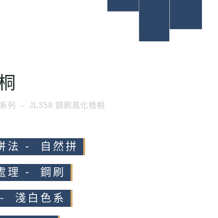
桐
系列
JL358 鋼刷風化梧桐
拼法 - 自然拼
處理 - 鋼刷
 - 淺白色系