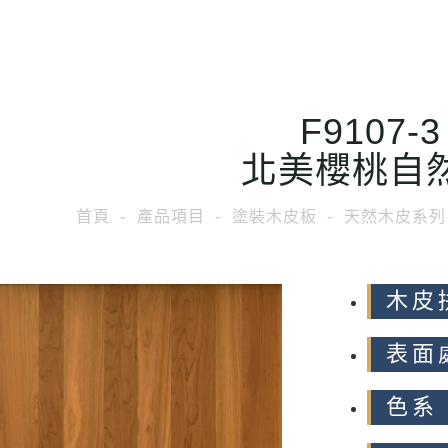
F9107-3
北美櫻桃自
首頁
產品項目
塗裝木皮板
天然木皮系列
木皮
表面
色系