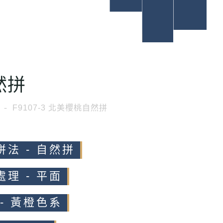
然拼
F9107-3 北美櫻桃自然拼
拼法 - 自然拼
處理 - 平面
 - 黃橙色系