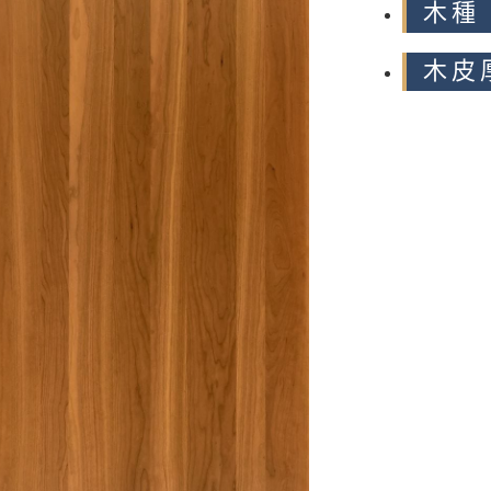
木種 
木皮厚