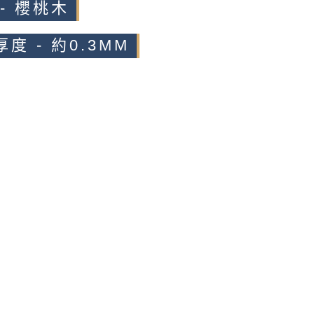
- 櫻桃木
度 - 約0.3MM