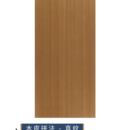
n
木皮拼法 - 直紋