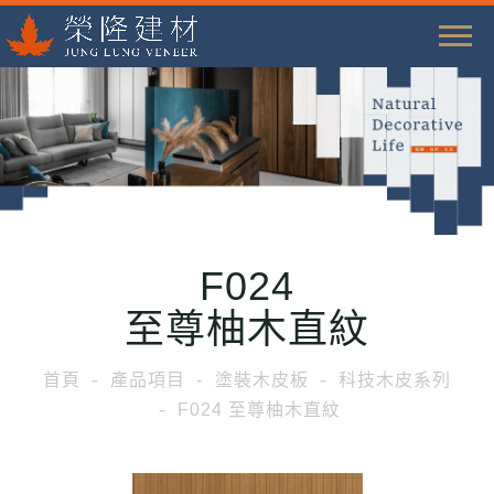
T
o
g
g
l
e
n
a
F024
v
i
至尊柚木直紋
g
a
首頁
產品項目
塗裝木皮板
科技木皮系列
t
F024 至尊柚木直紋
i
o