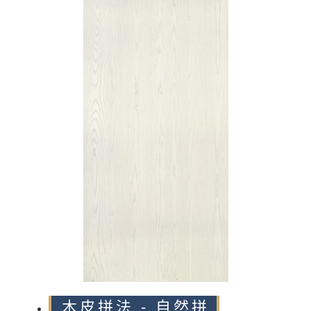
n
木皮拼法 - 自然拼