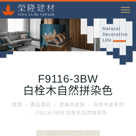
T
o
g
g
l
e
n
a
F9116-3BW
v
i
白栓木自然拼染色
g
a
首頁
產品項目
塗裝木皮板
染色木皮系列
t
F9116-3BW 白栓木自然拼染色
i
o