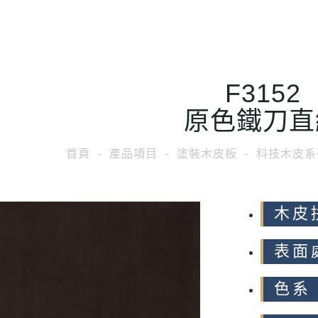
F3152
原色鐵刀直
首頁
產品項目
塗裝木皮板
科技木皮系
木皮
表面
色系