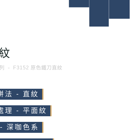
紋
列
F3152 原色鐵刀直紋
拼法 - 直紋
處理 - 平面紋
 - 深咖色系