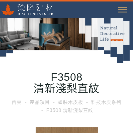
T
o
g
g
l
e
n
a
F3508
v
i
清新淺梨直紋
g
a
首頁
產品項目
塗裝木皮板
科技木皮系列
t
F3508 清新淺梨直紋
i
o