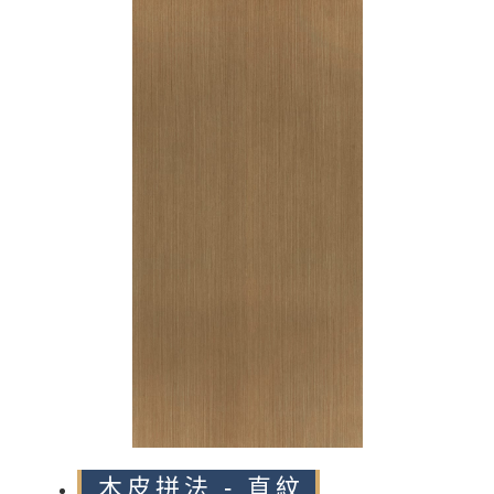
n
木皮拼法 - 直紋