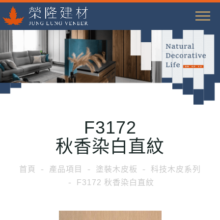
T
o
g
g
l
e
n
a
F3172
v
i
秋香染白直紋
g
a
首頁
產品項目
塗裝木皮板
科技木皮系列
t
F3172 秋香染白直紋
i
o