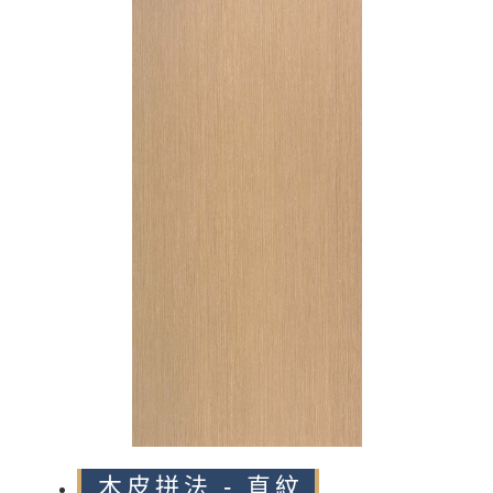
n
木皮拼法 - 直紋