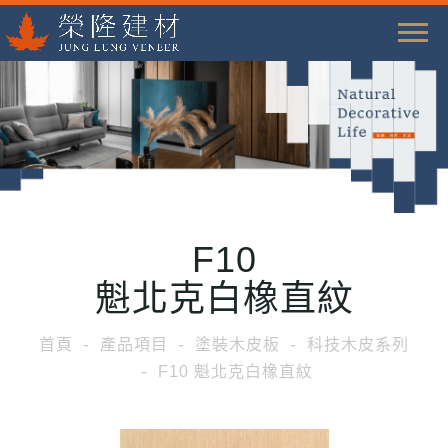
T
o
g
g
l
e
n
a
F10
v
i
魁北克白橡直紋
g
a
首頁
產品項目
塗裝木皮板
科技木皮系列
t
F10 魁北克白橡直紋
i
o