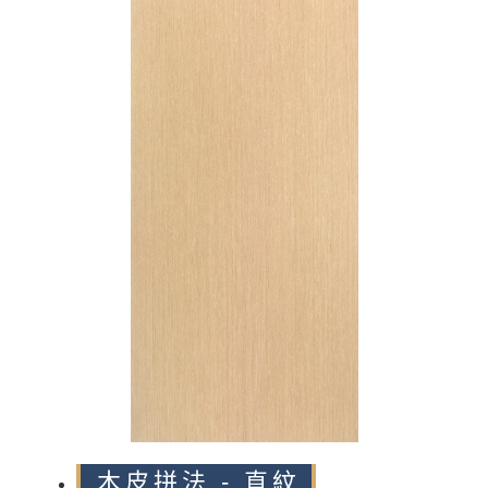
n
木皮拼法 - 直紋