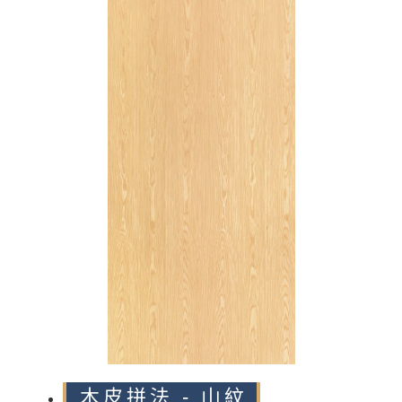
n
木皮拼法 - 山紋