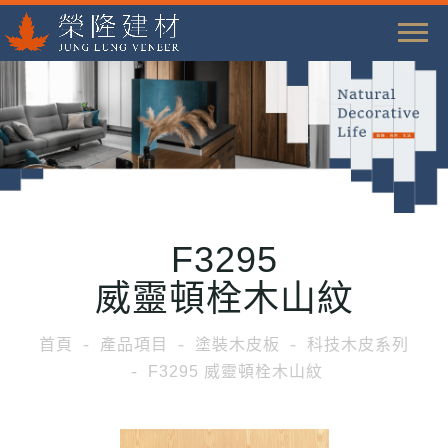
T
o
g
g
l
e
n
a
F3295
v
i
威靈頓栓木山紋
g
a
首頁
產品項目
塗裝木皮板
科技木皮系列
t
F3295 威靈頓栓木山紋
i
o