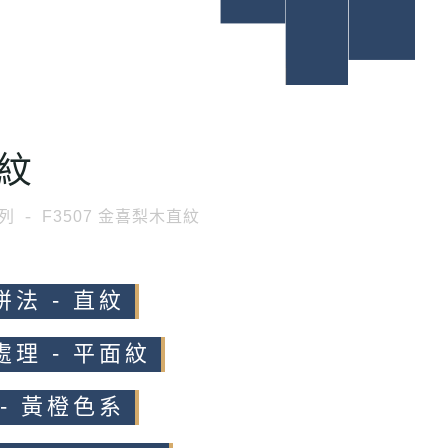
紋
列
F3507 金喜梨木直紋
拼法 - 直紋
處理 - 平面紋
 - 黃橙色系