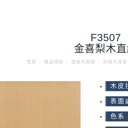
F3507
金喜梨木直
首頁
產品項目
塗裝木皮板
科技木皮系
木皮
表面
色系