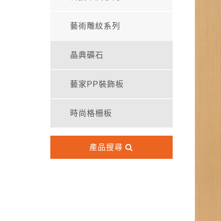
藝術雕紋系列
晶典礦石
藝家PP裝飾板
時尚格柵板
產品搜尋