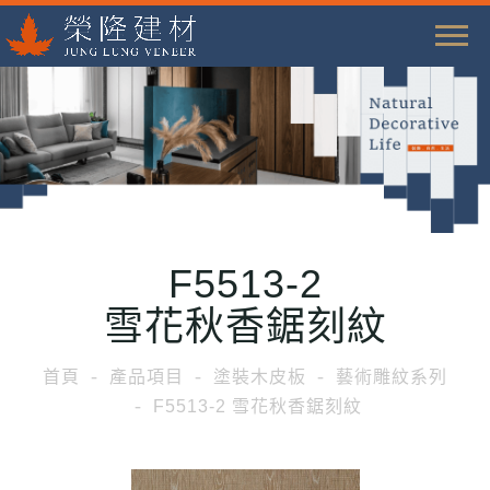
T
o
g
g
l
e
n
a
F5513-2
v
i
雪花秋香鋸刻紋
g
a
首頁
產品項目
塗裝木皮板
藝術雕紋系列
t
F5513-2 雪花秋香鋸刻紋
i
o