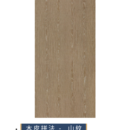
n
木皮拼法 - 山紋