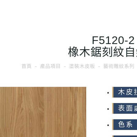
F5120-2
橡木鋸刻紋自
首頁
產品項目
塗裝木皮板
藝術雕紋系列
木皮
表面
色系