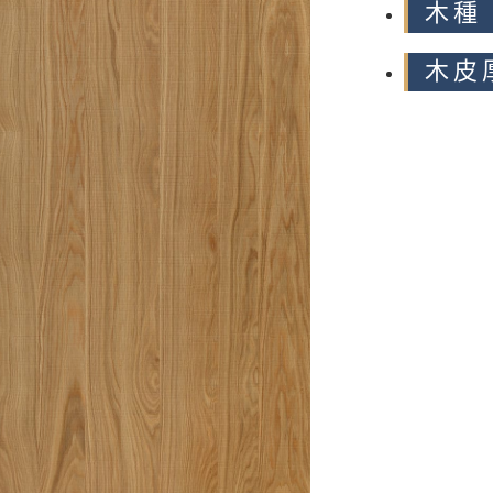
木種
木皮厚