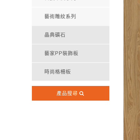
藝術雕紋系列
晶典礦石
藝家PP裝飾板
時尚格柵板
產品搜尋